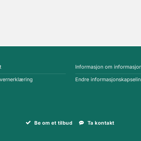
t
Informasjon om informasjo
vernerklæring
Endre informasjonskapselinn
Be om et tilbud
Ta kontakt