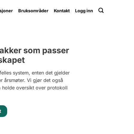
sjoner
Bruksområder
Kontakt
Logg inn
pakker som passer
lskapet
 felles system, enten det gjelder
 årsmøter. Vi gjør det også
å holde oversikt over protokoll
t